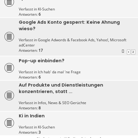
Verfasst in
KI-Suchen
Antworten:
6
Google Ads Konto gesperrt: Keine Ahnung
wieso?
Verfasst in
Google Adwords & Facebook Ads, Yahoo!, Microsoft
adCenter
Antworten:
17
1
2
Pop-up einbinden?
Verfasst in
Ich hab' da mal 'ne Frage
Antworten:
6
Auf Produkte und Dienstleistungen
konzentrieren, statt ...
Verfasst in
Infos, News & SEO Gerüchte
Antworten:
8
Ki in Indien
Verfasst in
KI-Suchen
Antworten:
3