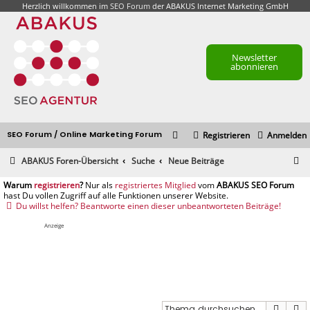
Herzlich willkommen im
SEO Forum
der ABAKUS Internet Marketing GmbH
Newsletter
abonnieren
SEO Forum / Online Marketing Forum
Registrieren
Anmelden
S
ABAKUS Foren-Übersicht
Suche
Neue Beiträge
u
registrieren
registriertes Mitglied
c
Du willst helfen? Beantworte einen dieser unbeantworteten Beiträge!
h
Anzeige
e
Suche
E