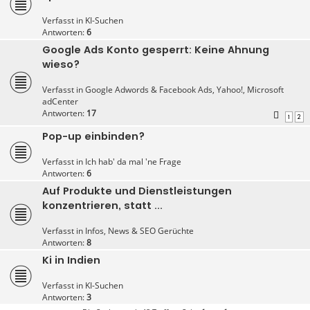
Verfasst in
KI-Suchen
Antworten:
6
Google Ads Konto gesperrt: Keine Ahnung
wieso?
Verfasst in
Google Adwords & Facebook Ads, Yahoo!, Microsoft
adCenter
Antworten:
17
1
2
Pop-up einbinden?
Verfasst in
Ich hab' da mal 'ne Frage
Antworten:
6
Auf Produkte und Dienstleistungen
konzentrieren, statt ...
Verfasst in
Infos, News & SEO Gerüchte
Antworten:
8
Ki in Indien
Verfasst in
KI-Suchen
Antworten:
3