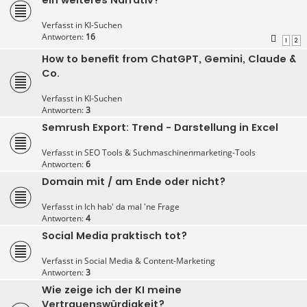
Verfasst in
KI-Suchen
Antworten:
16
1
2
How to benefit from ChatGPT, Gemini, Claude &
Co.
Verfasst in
KI-Suchen
Antworten:
3
Semrush Export: Trend - Darstellung in Excel
Verfasst in
SEO Tools & Suchmaschinenmarketing-Tools
Antworten:
6
Domain mit / am Ende oder nicht?
Verfasst in
Ich hab' da mal 'ne Frage
Antworten:
4
Social Media praktisch tot?
Verfasst in
Social Media & Content-Marketing
Antworten:
3
Wie zeige ich der KI meine
Vertrauenswürdigkeit?