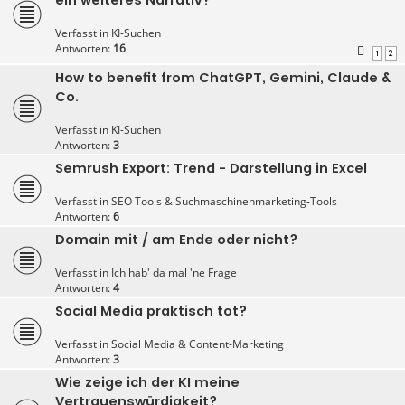
Verfasst in
KI-Suchen
Antworten:
16
1
2
How to benefit from ChatGPT, Gemini, Claude &
Co.
Verfasst in
KI-Suchen
Antworten:
3
Semrush Export: Trend - Darstellung in Excel
Verfasst in
SEO Tools & Suchmaschinenmarketing-Tools
Antworten:
6
Domain mit / am Ende oder nicht?
Verfasst in
Ich hab' da mal 'ne Frage
Antworten:
4
Social Media praktisch tot?
Verfasst in
Social Media & Content-Marketing
Antworten:
3
Wie zeige ich der KI meine
Vertrauenswürdigkeit?