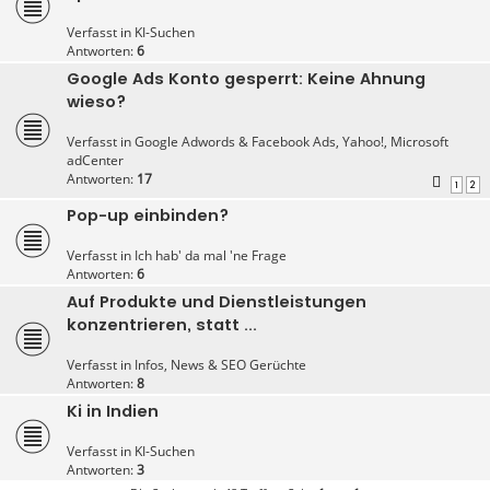
Verfasst in
KI-Suchen
Antworten:
6
Google Ads Konto gesperrt: Keine Ahnung
wieso?
Verfasst in
Google Adwords & Facebook Ads, Yahoo!, Microsoft
adCenter
Antworten:
17
1
2
Pop-up einbinden?
Verfasst in
Ich hab' da mal 'ne Frage
Antworten:
6
Auf Produkte und Dienstleistungen
konzentrieren, statt ...
Verfasst in
Infos, News & SEO Gerüchte
Antworten:
8
Ki in Indien
Verfasst in
KI-Suchen
Antworten:
3