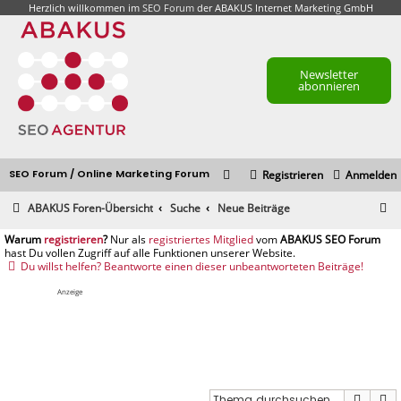
Herzlich willkommen im
SEO Forum
der ABAKUS Internet Marketing GmbH
Newsletter
abonnieren
SEO Forum / Online Marketing Forum
Registrieren
Anmelden
S
ABAKUS Foren-Übersicht
Suche
Neue Beiträge
u
registrieren
registriertes Mitglied
c
Du willst helfen? Beantworte einen dieser unbeantworteten Beiträge!
h
Anzeige
e
Suche
E