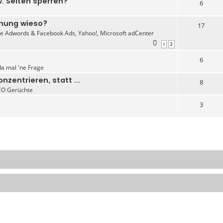
. Seiten sperren?
6
hnung wieso?
17
e Adwords & Facebook Ads, Yahoo!, Microsoft adCenter
1
2
6
da mal 'ne Frage
zentrieren, statt ...
8
EO Gerüchte
3