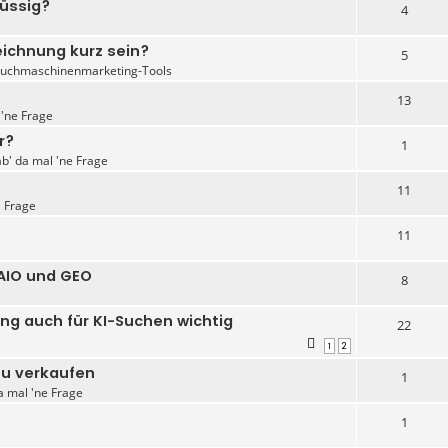
lüssig?
4
eichnung kurz sein?
5
Suchmaschinenmarketing-Tools
13
 'ne Frage
r?
1
ab' da mal 'ne Frage
11
e Frage
11
 AIO und GEO
8
g auch für KI-Suchen wichtig
22
1
2
zu verkaufen
1
a mal 'ne Frage
1