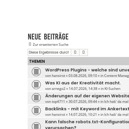
Neue Beiträge
Zur erweiterten Suche
Suche
Erweiterte Suche
THEMEN
WordPress Plugins - welche sind unv
von
hansirot
» 03.08.2026, 09:10 » in
Content Manag
Was KI aus der Kreativität macht.
von
arnego2
» 14.07.2026, 14:38 » in
KI-Suchen
Änderungen auf der eigenen Website
von
top4711
» 30.07.2026, 09:44 » in
Ich hab' da mal
Backlinks - mit Keyword im Ankertex
von
hansirot
» 14.07.2026, 10:21 » in
Ich hab' da mal
Kann falsche robots.txt-Konfigurati
verursachen?