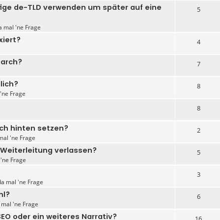
fige de-TLD verwenden um später auf eine
5
a mal 'ne Frage
xiert?
4
earch?
7
lich?
8
 'ne Frage
8
ach hinten setzen?
2
mal 'ne Frage
-Weiterleitung verlassen?
5
 'ne Frage
3
da mal 'ne Frage
hl?
6
a mal 'ne Frage
SEO oder ein weiteres Narrativ?
16