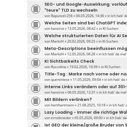
SEO- und Google-Auswirkung: vorläu
"teure" TLD zu wechseln
von
Rapunzel-256
» 06.05.2026, 14:36 » in
Ich hab' d
Welche Seiten sind bei ChatGPT inde
von
hansirot
» 13.05.2026, 08:42 » in
KI-Suchen
Welche strukturierten Daten für AI S
von
MarkoH
» 20.02.2026, 09:25 » in
KI-Suchen
Meta-Descriptions beeinflussen mög
von
MarkoH
» 12.05.2026, 08:28 » in
Ich hab' da mal
KI Sichtbarkeits Check
von
Ruccolina
» 19.02.2026, 10:39 » in
KI-Suchen
Title-Tag : Marke nach vorne oder n
von
quentinlese
» 11.05.2026, 09:04 » in
Ich hab' da 
Interne Links verändern oder auf 301
von
hansirot
» 06.05.2026, 12:31 » in
Ich hab' da mal
Mit Bildern verlinken?
von
hartihartmann
» 21.08.2025, 10:18 » in
Ich hab' 
Lazy Loading - Immer die richtige Wa
von
ernstkniedor
» 05.05.2026, 09:00 » in
Ich hab' d
Ist GEO der kleine/große Bruder von 