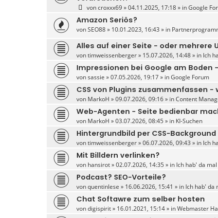
von
croxxx69
» 04.11.2025, 17:18 » in
Google Fo
Amazon Seriös?
von
SEO88
» 10.01.2023, 16:43 » in
Partnerprogram
Alles auf einer Seite - oder mehrere 
von
timweissenberger
» 15.07.2026, 14:48 » in
Ich h
Impressionen bei Google am Boden 
von
sassie
» 07.05.2026, 19:17 » in
Google Forum
CSS von Plugins zusammenfassen - w
von
MarkoH
» 09.07.2026, 09:16 » in
Content Manag
Web-Agenten - Seite bedienbar ma
von
MarkoH
» 03.07.2026, 08:45 » in
KI-Suchen
Hintergrundbild per CSS-Background
von
timweissenberger
» 06.07.2026, 09:43 » in
Ich h
Mit Billdern verlinken?
von
hansirot
» 02.07.2026, 14:35 » in
Ich hab' da mal
Podcast? SEO-Vorteile?
von
quentinlese
» 16.06.2026, 15:41 » in
Ich hab' da 
Chat Softawre zum selber hosten
von
digispirit
» 16.01.2021, 15:14 » in
Webmaster Har