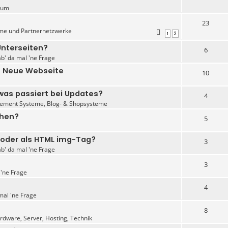
rum
23
me und Partnernetzwerke
1
2
Unterseiten?
6
ab' da mal 'ne Frage
- Neue Webseite
10
as passiert bei Updates?
4
ement Systeme, Blog- & Shopsysteme
chen?
5
 oder als HTML img-Tag?
3
ab' da mal 'ne Frage
3
 'ne Frage
4
mal 'ne Frage
8
dware, Server, Hosting, Technik