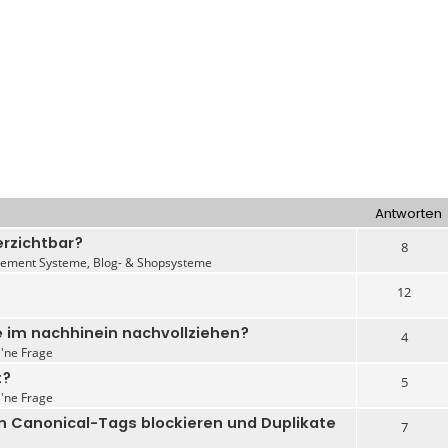
Antworten
erzichtbar?
8
ement Systeme, Blog- & Shopsysteme
12
 im nachhinein nachvollziehen?
4
 'ne Frage
t?
5
 'ne Frage
on Canonical-Tags blockieren und Duplikate
7