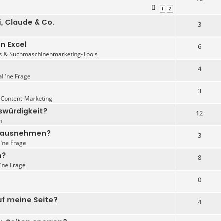
1
2
, Claude & Co.
3
n Excel
6
s & Suchmaschinenmarketing-Tools
4
al 'ne Frage
3
 Content-Marketing
swürdigkeit?
12
n
p rausnehmen?
3
 'ne Frage
n?
8
 'ne Frage
0
uf meine Seite?
4