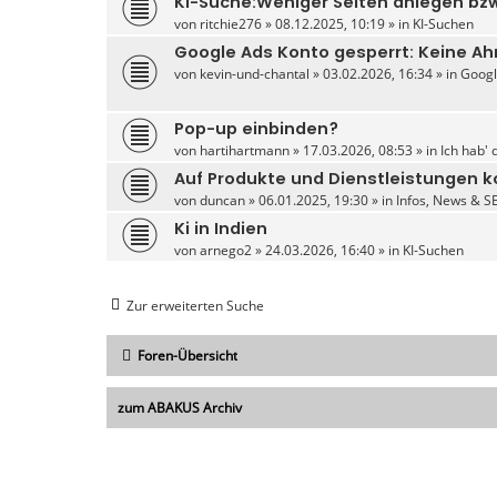
KI-Suche:Weniger Seiten anlegen bzw
von
ritchie276
» 08.12.2025, 10:19 » in
KI-Suchen
Google Ads Konto gesperrt: Keine A
von
kevin-und-chantal
» 03.02.2026, 16:34 » in
Googl
Pop-up einbinden?
von
hartihartmann
» 17.03.2026, 08:53 » in
Ich hab' 
Auf Produkte und Dienstleistungen kon
von
duncan
» 06.01.2025, 19:30 » in
Infos, News & S
Ki in Indien
von
arnego2
» 24.03.2026, 16:40 » in
KI-Suchen
Zur erweiterten Suche
Foren-Übersicht
zum ABAKUS Archiv