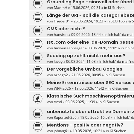
Grounding Page - sinnvoll oder überf
von
MarkoH
» 15.06.2026, 09:31 » in
KI-Suchen
Länge der URI - soll die Kategoriebez
von
Frieder01
» 25.05.2024, 19:23 » in
SEO Tools & 
CMS oder nicht?
von
hansirot
» 09.06.2026, 13:44 » in
Ich hab' da mal
Ist .com oder eine .de-Domain besse
von
timweissenberger
» 03.06.2026, 11:05 » in
Ich h
Seeding up zahlt nicht mehr aus?
von
lavey
» 06.08.2024, 11:03 » in
Ich hab' da mal 'n
Der vorgebliche Umbau Googles
von
arnego2
» 21.05.2026, 00:05 » in
KI-Suchen
Meine Erkenntnisse über SEO versus
von
WRK-2026
» 13.05.2026, 11:42 » in
KI-Suchen
Klassische Suchmaschinenoptimierun
von
Arnd
» 03.06.2025, 11:39 » in
KI-Suchen
unbenutzte aber attraktive Domain 
von
Rapunzel-256
» 18.05.2026, 16:53 » in
Ich hab' d
Mentions - positiv oder negativ?
von
johnyg61
» 19.05.2026, 10:21 » in
KI-Suchen