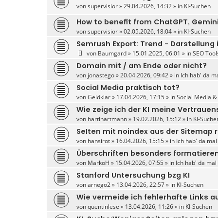
von
supervisior
» 29.04.2026, 14:32 » in
KI-Suchen
How to benefit from ChatGPT, Gemini
von
supervisior
» 02.05.2026, 18:04 » in
KI-Suchen
Semrush Export: Trend - Darstellung i
von
Baumgard
» 15.01.2025, 06:01 » in
SEO Tool
Domain mit / am Ende oder nicht?
von
jonastego
» 20.04.2026, 09:42 » in
Ich hab' da m
Social Media praktisch tot?
von
Geldklar
» 17.04.2026, 17:15 » in
Social Media &
Wie zeige ich der KI meine Vertrauen
von
hartihartmann
» 19.02.2026, 15:12 » in
KI-Suche
SeIten mit noindex aus der Sitema
von
hansirot
» 16.04.2026, 15:15 » in
Ich hab' da mal
Überschriften besonders formatiere
von
MarkoH
» 15.04.2026, 07:55 » in
Ich hab' da mal
Stanford Untersuchung bzg KI
von
arnego2
» 13.04.2026, 22:57 » in
KI-Suchen
Wie vermeide ich fehlerhafte Links a
von
quentinlese
» 13.04.2026, 11:26 » in
KI-Suchen