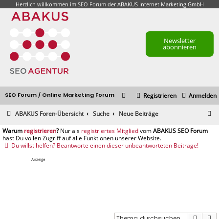
Herzlich willkommen im
SEO Forum
der ABAKUS Internet Marketing GmbH
Newsletter
abonnieren
SEO Forum / Online Marketing Forum
Registrieren
Anmelden
S
ABAKUS Foren-Übersicht
Suche
Neue Beiträge
u
registrieren
registriertes Mitglied
c
Du willst helfen? Beantworte einen dieser unbeantworteten Beiträge!
h
Anzeige
e
Suche
E