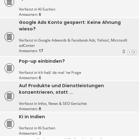
Verfasst in
KI-Suchen
Antworten:
6
Google Ads Konto gesperrt: Keine Ahnung
wieso?
Verfasst in
Google Adwords & Facebook Ads, Yahoo!, Microsoft
adCenter
Antworten:
17
1
2
Pop-up einbinden?
Verfasst in
Ich hab' da mal 'ne Frage
Antworten:
6
Auf Produkte und Dienstleistungen
konzentrieren, statt ...
Verfasst in
Infos, News & SEO Gerüchte
Antworten:
8
Ki in Indien
Verfasst in
KI-Suchen
Antworten:
3