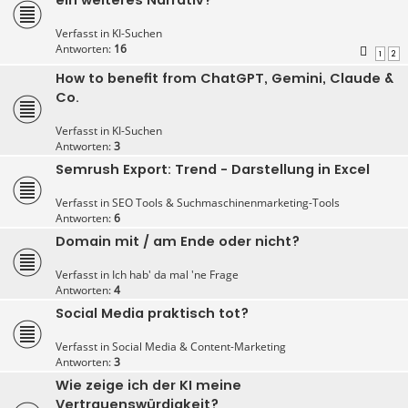
Verfasst in
KI-Suchen
Antworten:
16
1
2
How to benefit from ChatGPT, Gemini, Claude &
Co.
Verfasst in
KI-Suchen
Antworten:
3
Semrush Export: Trend - Darstellung in Excel
Verfasst in
SEO Tools & Suchmaschinenmarketing-Tools
Antworten:
6
Domain mit / am Ende oder nicht?
Verfasst in
Ich hab' da mal 'ne Frage
Antworten:
4
Social Media praktisch tot?
Verfasst in
Social Media & Content-Marketing
Antworten:
3
Wie zeige ich der KI meine
Vertrauenswürdigkeit?